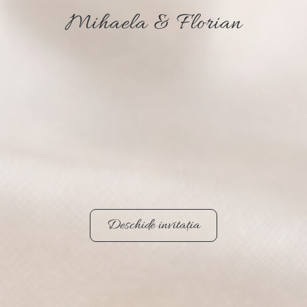
Mihaela & Florian​
Deschide invitația