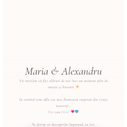
Maria & Alexandru
Vă invităm să fiți alături de noi într-un moment plin de
emoție și bucurie
În curând vom afla cea mai frumoasă surpriză din viața
noastră…
Roz
sau
bleu?
Ne dorim să descoperim împreună cu voi.