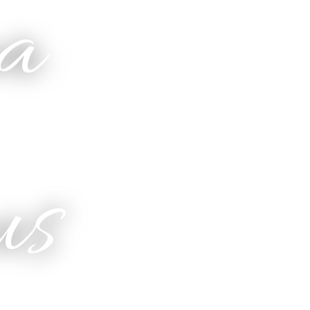
na
us